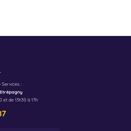
r
 Services :
0 Etrépagny
0 et de 13h30 à 17h
87